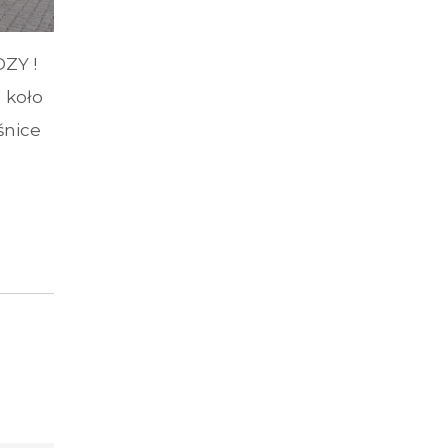
ZY !
 koło
śnice