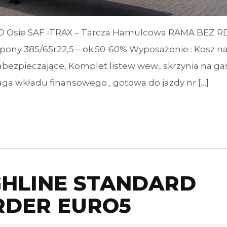
 Osie SAF -TRAX – Tarcza Hamulcowa RAMA BEZ RD
pony 385/65r22,5 – ok.50-60% Wyposażenie : Kosz na
zabezpieczające, Komplet listew wew., skrzynia na ga
ga wkładu finansowego , gotowa do jazdy nr […]
IGHLINE STANDARD
DER EURO5