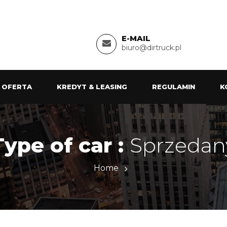
E-MAIL
biuro@dirtruck.pl
 OFERTA
KREDYT & LEASING
REGULAMIN
K
Type of car :
Sprzedan
Home