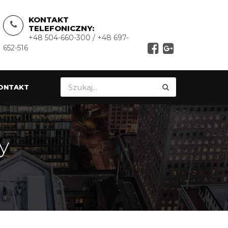
KONTAKT
TELEFONICZNY:
+48 504-660-300 / +48 697-
652-516
ONTAKT
y