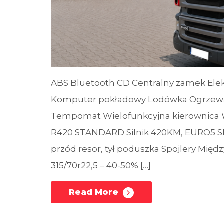
ABS Bluetooth CD Centralny zamek Elek
Komputer pokładowy Lodówka Ogrzewan
Tempomat Wielofunkcyjna kierownica
R420 STANDARD Silnik 420KM, EURO5 
przód resor, tył poduszka Spojlery Międz
315/70r22,5 – 40-50% […]
Read More