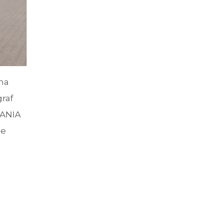
na
raf
CANIA
ie