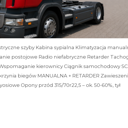
tryczne szyby Kabina sypialna Klimatyzacja manual
ie postojowe Radio niefabryczne Retarder Tachog
 Wspomaganie kierownicy Ciągnik samochodowy S
Skrzynia biegów MANUALNA + RETARDER Zawieszen
yosiowe Opony przód 315/70r22,5 – ok. 50-60%, tył