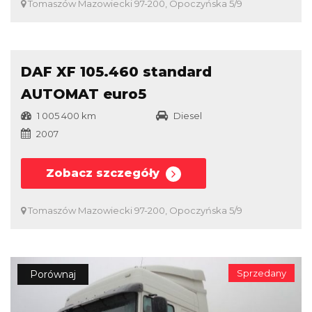
Tomaszów Mazowiecki 97-200, Opoczyńska 5/9
Sprzedany
Porównaj
DAF XF 105.460 standard
AUTOMAT euro5
1 005 400 km
Diesel
2007
Zobacz szczegóły
Tomaszów Mazowiecki 97-200, Opoczyńska 5/9
Sprzedany
Porównaj