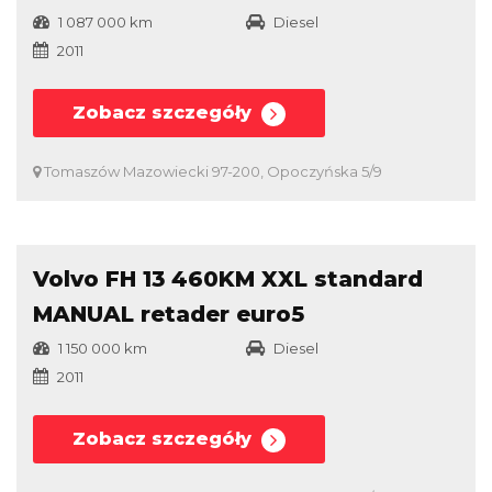
1 087 000 km
Diesel
2011
Zobacz szczegóły
Tomaszów Mazowiecki 97-200, Opoczyńska 5/9
Sprzedany
Porównaj
Volvo FH 13 460KM XXL standard
MANUAL retader euro5
1 150 000 km
Diesel
2011
Zobacz szczegóły