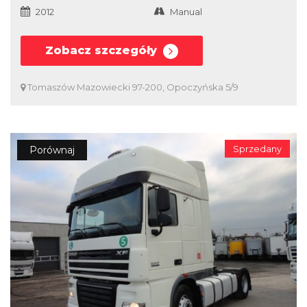
2012
Manual
Zobacz szczegóły
Tomaszów Mazowiecki 97-200, Opoczyńska 5/9
Sprzedany
Porównaj