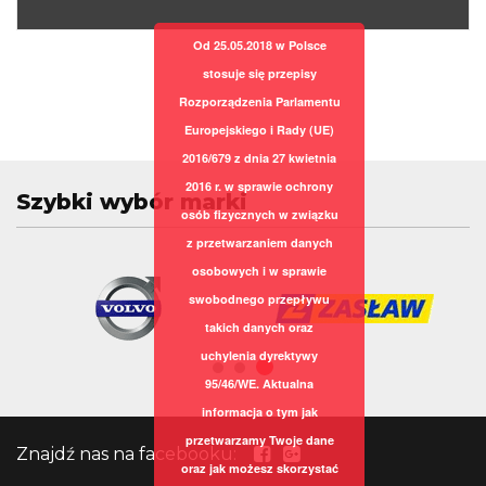
Od 25.05.2018 w Polsce
stosuje się przepisy
Rozporządzenia Parlamentu
Europejskiego i Rady (UE)
2016/679 z dnia 27 kwietnia
2016 r. w sprawie ochrony
Szybki wybór marki
osób fizycznych w związku
z przetwarzaniem danych
osobowych i w sprawie
swobodnego przepływu
takich danych oraz
uchylenia dyrektywy
95/46/WE. Aktualna
informacja o tym jak
przetwarzamy Twoje dane
Znajdź nas na facebooku:
oraz jak możesz skorzystać