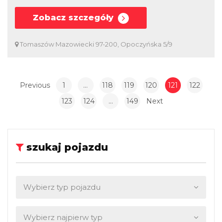
Zobacz szczegóły
Tomaszów Mazowiecki 97-200, Opoczyńska 5/9
Previous
1
…
118
119
120
121
122
123
124
…
149
Next
szukaj pojazdu