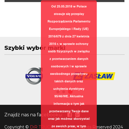
Od 25.05.2018 w Polsce
stosuje się przepisy
Rozporządzenia Parlamentu
Europejskiego i Rady (UE)
2016/679 z dnia 27 kwietnia
2016 r. w sprawie ochrony
Szybki wybór marki
osób fizycznych w związku
z przetwarzaniem danych
osobowych i w sprawie
swobodnego przepływu
takich danych oraz
uchylenia dyrektywy
95/46/WE. Aktualna
informacja o tym jak
przetwarzamy Twoje dane
Znajdź nas na facebooku:
oraz jak możesz skorzystać
ze swoich praw, w tym
Copyright
©
DiR TRUCK sp. z o.o.
All Rights Reserved 2024