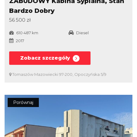
ZABUDOWY Kabina Sypialna, Stan
Bardzo Dobry
56 500 zł
610 487 km
Diesel
2017
Zobacz szczegóły
Tomaszów Mazowiecki 97-200, Opoczyńska 5/9
Porównaj