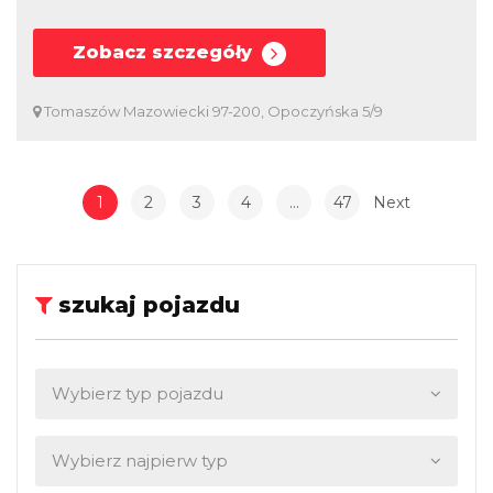
Zobacz szczegóły
Tomaszów Mazowiecki 97-200, Opoczyńska 5/9
1
2
3
4
…
47
Next
szukaj pojazdu