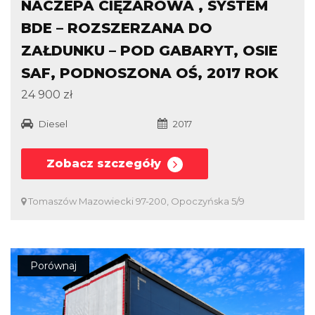
NACZEPA CIĘŻAROWA , SYSTEM
BDE – ROZSZERZANA DO
ZAŁDUNKU – POD GABARYT, OSIE
SAF, PODNOSZONA OŚ, 2017 ROK
24 900 zł
Diesel
2017
Zobacz szczegóły
Tomaszów Mazowiecki 97-200, Opoczyńska 5/9
Porównaj