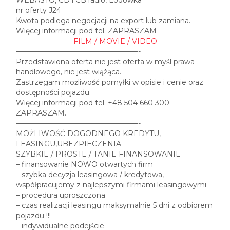
WEBASTO, CD i CB radio, Lodówka
nr oferty J24
Kwota podlega negocjacji na export lub zamiana.
Więcej informacji pod tel. ZAPRASZAM
FILM / MOVIE / VIDEO
—————————————————-
Przedstawiona oferta nie jest oferta w myśl prawa
handlowego, nie jest wiążąca.
Zastrzegam możliwość pomyłki w opisie i cenie oraz
dostępności pojazdu.
Więcej informacji pod tel. +48 504 660 300
ZAPRASZAM.
—————————————————-
MOŻLIWOŚĆ DOGODNEGO KREDYTU,
LEASINGU,UBEZPIECZENIA
SZYBKIE / PROSTE / TANIE FINANSOWANIE
– finansowanie NOWO otwartych firm
– szybka decyzja leasingowa / kredytowa,
współpracujemy z najlepszymi firmami leasingowymi
– procedura uproszczona
– czas realizacji leasingu maksymalnie 5 dni z odbiorem
pojazdu !!!
– indywidualne podejście