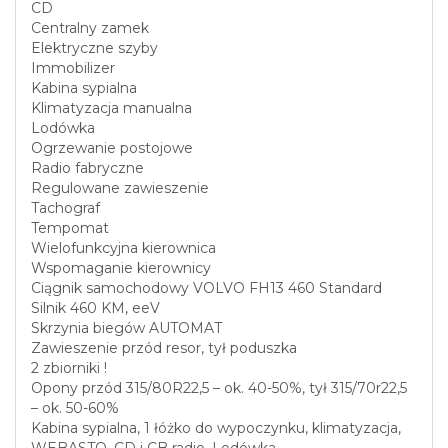
CD
Centralny zamek
Elektryczne szyby
Immobilizer
Kabina sypialna
Klimatyzacja manualna
Lodówka
Ogrzewanie postojowe
Radio fabryczne
Regulowane zawieszenie
Tachograf
Tempomat
Wielofunkcyjna kierownica
Wspomaganie kierownicy
Ciągnik samochodowy VOLVO FH13 460 Standard
Silnik 460 KM, eeV
Skrzynia biegów AUTOMAT
Zawieszenie przód resor, tył poduszka
2 zbiorniki !
Opony przód 315/80R22,5 – ok. 40-50%, tył 315/70r22,5
– ok. 50-60%
Kabina sypialna, 1 łóżko do wypoczynku, klimatyzacja,