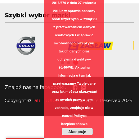
2016/679 z dnia 27 kwietnia
2016 r. w sprawie ochrony
Szybki wybór marki
osób fizycznych w związku
z przetwarzaniem danych
osobowych i w sprawie
swobodnego przepływu
takich danych oraz
uchylenia dyrektywy
95/46/WE. Aktualna
informacja o tym jak
przetwarzamy Twoje dane
Znajdź nas na facebooku:
oraz jak możesz skorzystać
ze swoich praw, w tym
Copyright
©
DiR TRUCK sp. z o.o.
All Rights Reserved 2024
zakresie, znajduje się w
naszej
Polityce
bezpieczeństwa
Akceptuję