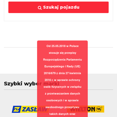
Szukaj pojazdu
Od 25.05.2018 w Polsce
stosuje się przepisy
Rozporządzenia Parlamentu
Europejskiego i Rady (UE)
2016/679 z dnia 27 kwietnia
2016 r. w sprawie ochrony
Szybki wybór marki
osób fizycznych w związku
z przetwarzaniem danych
osobowych i w sprawie
swobodnego przepływu
takich danych oraz