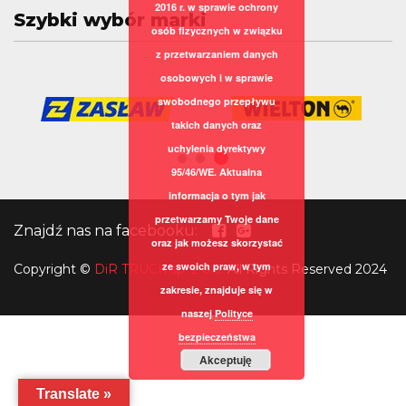
2016 r. w sprawie ochrony
Szybki wybór marki
osób fizycznych w związku
z przetwarzaniem danych
osobowych i w sprawie
swobodnego przepływu
takich danych oraz
uchylenia dyrektywy
95/46/WE. Aktualna
informacja o tym jak
przetwarzamy Twoje dane
Znajdź nas na facebooku:
oraz jak możesz skorzystać
ze swoich praw, w tym
Copyright
©
DiR TRUCK sp. z o.o.
All Rights Reserved 2024
zakresie, znajduje się w
naszej
Polityce
bezpieczeństwa
Akceptuję
Translate »