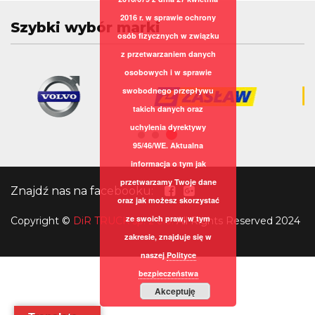
2016 r. w sprawie ochrony
Szybki wybór marki
osób fizycznych w związku
z przetwarzaniem danych
osobowych i w sprawie
swobodnego przepływu
takich danych oraz
uchylenia dyrektywy
95/46/WE. Aktualna
informacja o tym jak
przetwarzamy Twoje dane
Znajdź nas na facebooku:
oraz jak możesz skorzystać
ze swoich praw, w tym
Copyright
©
DiR TRUCK sp. z o.o.
All Rights Reserved 2024
zakresie, znajduje się w
naszej
Polityce
bezpieczeństwa
Akceptuję