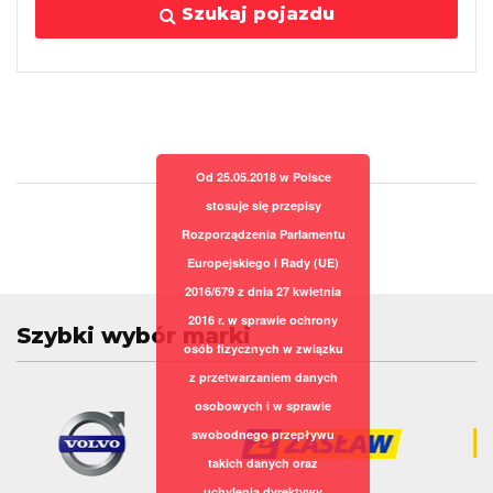
Szukaj pojazdu
Od 25.05.2018 w Polsce
stosuje się przepisy
Rozporządzenia Parlamentu
Europejskiego i Rady (UE)
2016/679 z dnia 27 kwietnia
2016 r. w sprawie ochrony
Szybki wybór marki
osób fizycznych w związku
z przetwarzaniem danych
osobowych i w sprawie
swobodnego przepływu
takich danych oraz
uchylenia dyrektywy