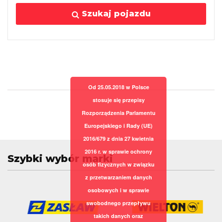
Szukaj pojazdu
Od 25.05.2018 w Polsce
stosuje się przepisy
Rozporządzenia Parlamentu
Europejskiego i Rady (UE)
2016/679 z dnia 27 kwietnia
2016 r. w sprawie ochrony
Szybki wybór marki
osób fizycznych w związku
z przetwarzaniem danych
osobowych i w sprawie
swobodnego przepływu
takich danych oraz