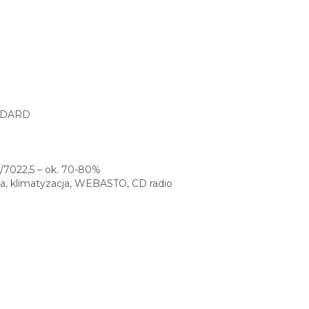
ANDARD
5/7022,5 – ok. 70-80%
ka, klimatyzacja, WEBASTO, CD radio