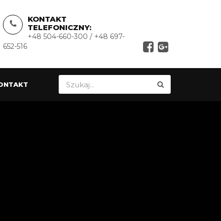
KONTAKT
TELEFONICZNY:
+48 504-660-300 / +48 697-
652-516
ONTAKT