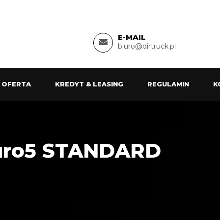
E-MAIL
biuro@dirtruck.pl
 OFERTA
KREDYT & LEASING
REGULAMIN
K
Euro5 STANDARD