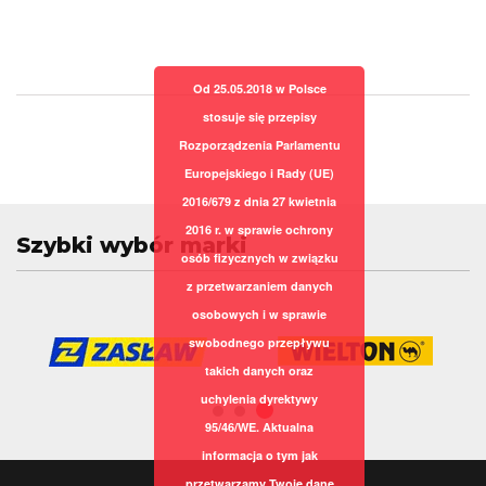
Od 25.05.2018 w Polsce
stosuje się przepisy
Rozporządzenia Parlamentu
Europejskiego i Rady (UE)
2016/679 z dnia 27 kwietnia
2016 r. w sprawie ochrony
Szybki wybór marki
osób fizycznych w związku
z przetwarzaniem danych
osobowych i w sprawie
swobodnego przepływu
takich danych oraz
uchylenia dyrektywy
95/46/WE. Aktualna
informacja o tym jak
przetwarzamy Twoje dane