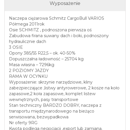
Wyposażenie
Naczepa ciężarowa Schmitz CargoBull VARIOS
Półmega 2011rok
Osie SCHMITZ , podnoszona pierwsza oś
Zabudowa firana suwany dach i boki, podnoszony
hydraulicznie dach
3 OSIE
Opony 385/55 R22,5 – ok. 40-50%
Dopuszczalna ładowność – 25704 kg
Masa własna – 7296kg
2 POZIOMY JAZDY
RAMA W OCYNKU
Wyposażenie: skrzynie narzędziowe, kliny
zabezpieczające ,listwy antyrowerowe, 2 kosze na koło
zapasowe,2 koła zapasowe, komplet listew
wewnętrznych, pasy transportowe
Stan techniczny BARDZO DOBRY, naczepa z
transportu międzynarodowego na bieżąco
serwisowana, bezwypadkowa
Nr oferty 9RG
Kwota podlega negocjacji ,export lub zamiana.