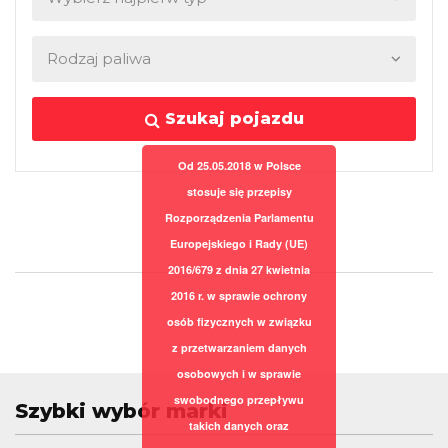
Szukaj pojazdu
Od 25.05.2018 w Polsce
stosuje się przepisy
Rozporządzenia Parlamentu
Europejskiego i Rady (UE)
2016/679 z dnia 27 kwietnia
2016 r. w sprawie ochrony
osób fizycznych w związku
z przetwarzaniem danych
osobowych i w sprawie
swobodnego przepływu
Szybki wybór marki
takich danych oraz