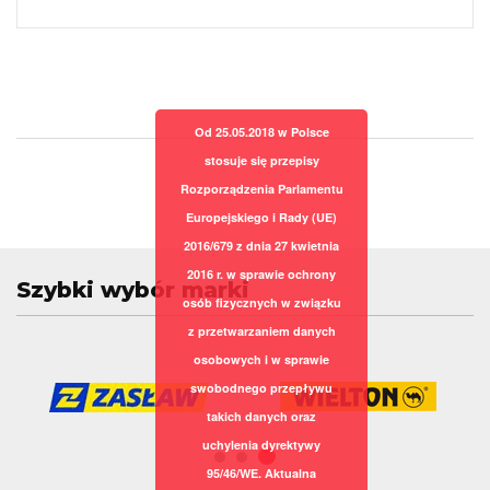
Od 25.05.2018 w Polsce
stosuje się przepisy
Rozporządzenia Parlamentu
Europejskiego i Rady (UE)
2016/679 z dnia 27 kwietnia
2016 r. w sprawie ochrony
Szybki wybór marki
osób fizycznych w związku
z przetwarzaniem danych
osobowych i w sprawie
swobodnego przepływu
takich danych oraz
uchylenia dyrektywy
95/46/WE. Aktualna