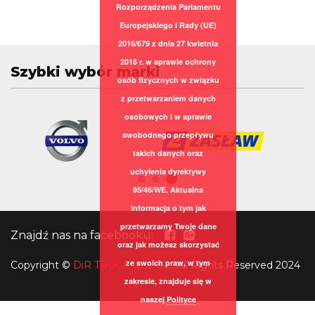
Rozporządzenia Parlamentu
Europejskiego i Rady (UE)
2016/679 z dnia 27 kwietnia
2016 r. w sprawie ochrony
Szybki wybór marki
osób fizycznych w związku
z przetwarzaniem danych
osobowych i w sprawie
swobodnego przepływu
takich danych oraz
uchylenia dyrektywy
95/46/WE. Aktualna
informacja o tym jak
przetwarzamy Twoje dane
Znajdź nas na facebooku:
oraz jak możesz skorzystać
ze swoich praw, w tym
Copyright
©
DiR TRUCK sp. z o.o.
All Rights Reserved 2024
zakresie, znajduje się w
naszej
Polityce