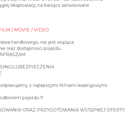
ej eksploatacji, na bieżąco serwisowane
FILM / MOVIE / VIDEO
prawa handlowego, nie jest wiążąca.
ie oraz dostępności pojazdu.
0 ZAPRASZAM.
SINGU,UBEZPIECZENIA
E
spółpracujemy z najlepszymi firmami leasingowymi
 odbiorem pojazdu !!!
SOWANIA ORAZ PRZYGOTOWANIA WSTĘPNEJ OFERTY