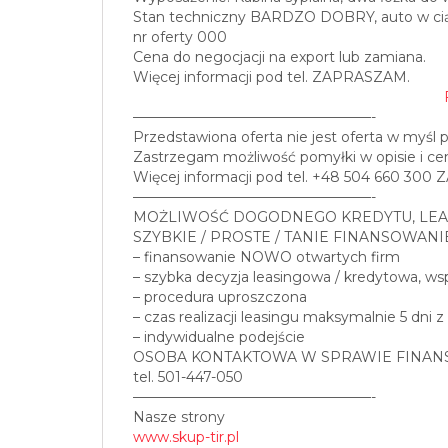
Stan techniczny BARDZO DOBRY, auto w ciągł
nr oferty 000
Cena do negocjacji na export lub zamiana.
Więcej informacji pod tel. ZAPRASZAM.
—————————————————-
Przedstawiona oferta nie jest oferta w myśl 
Zastrzegam możliwość pomyłki w opisie i cen
Więcej informacji pod tel. +48 504 660 30
—————————————————-
MOŻLIWOŚĆ DOGODNEGO KREDYTU, LEA
SZYBKIE / PROSTE / TANIE FINANSOWANI
– finansowanie NOWO otwartych firm
– szybka decyzja leasingowa / kredytowa, w
– procedura uproszczona
– czas realizacji leasingu maksymalnie 5 dni z
– indywidualne podejście
OSOBA KONTAKTOWA W SPRAWIE FINAN
tel. 501-447-050
—————————————————-
Nasze strony
www.skup-tir.pl