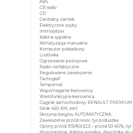
ABS
CB radio
CD
Centralny zamek
Elektryczne szyby
Immobilizer
Kabina sypialna
Klimatyzacja manualna
Komputer pokładowy
Lodówka
Ogrzewanie postojowe
Radio niefabryczne
Regulowane zawieszenie
Tachograf
Tempomat
Wspomaganie kierownicy
Wielofunkcyjna kierownica
Ciągnik samochodowy RENAULT PREMIUM 4
Silnik 460 KM, eeV
Skrzynia biegów AUTOMATYCZNA
Zawieszenie przód resor, tył poduszka
Opony przód 315/80r22,5 – przód 50-60%, tył 
Wyposażenie: Kabina sypialna, dwa łóżka d