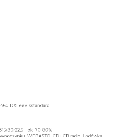
60 DXI eeV sstandard
315/80r22,5 – ok. 70-80%
o wypoczynku, WEBASTO, CD i CB radio, Lodówka