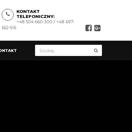
KONTAKT
TELEFONICZNY:
+48 504-660-300 / +48 697-
652-516
ONTAKT