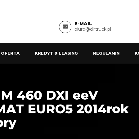
E-MAIL
biuro@dirtruck.pl
 OFERTA
KREDYT & LEASING
REGULAMIN
K
M 460 DXI eeV
MAT EURO5 2014rok
bry