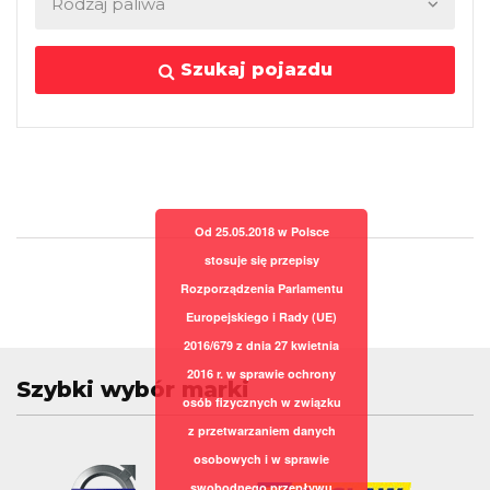
Szukaj pojazdu
Od 25.05.2018 w Polsce
stosuje się przepisy
Rozporządzenia Parlamentu
Europejskiego i Rady (UE)
2016/679 z dnia 27 kwietnia
2016 r. w sprawie ochrony
Szybki wybór marki
osób fizycznych w związku
z przetwarzaniem danych
osobowych i w sprawie
swobodnego przepływu