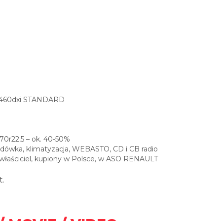
460dxi STANDARD
/70r22,5 – ok. 40-50%
odówka, klimatyzacja, WEBASTO, CD i CB radio
łaściciel, kupiony w Polsce, w ASO RENAULT
t.