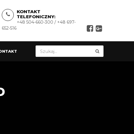
KONTAKT
TELEFONICZNY:
+48 504-660-300 / +48 697-
652-516
ONTAKT
D