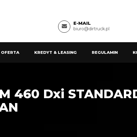
E-MAIL
biuro@dirtruck.pl
 OFERTA
KREDYT & LEASING
REGULAMIN
K
M 460 Dxi STANDAR
TAN