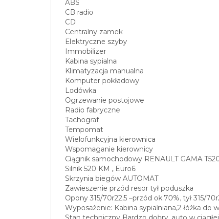
ABS
CB radio
CD
Centralny zamek
Elektryczne szyby
Immobilizer
Kabina sypialna
Klimatyzacja manualna
Komputer pokładowy
Lodówka
Ogrzewanie postojowe
Radio fabryczne
Tachograf
Tempomat
Wielofunkcyjna kierownica
Wspomaganie kierownicy
Ciągnik samochodowy RENAULT GAMA T5
Silnik 520 KM , Euro6
Skrzynia biegów AUTOMAT
Zawieszenie przód resor tył poduszka
Opony 315/70r22,5 –przód ok.70%, tył 315/70r
Wyposażenie: Kabina sypialniana,2 łóżka do w
Stan techniczny Bardzo dobry ,auto w ciągłej 