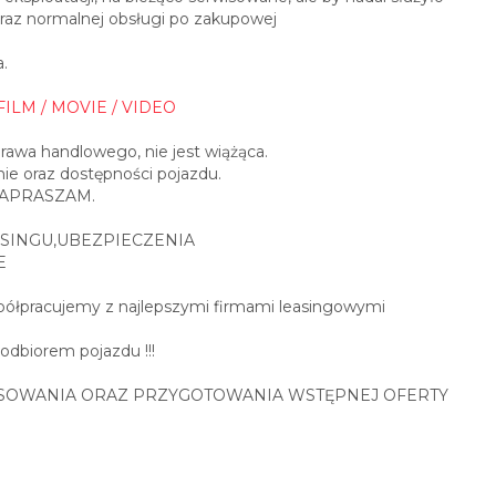
raz normalnej obsługi po zakupowej
.
FILM / MOVIE / VIDEO
prawa handlowego, nie jest wiążąca.
ie oraz dostępności pojazdu.
0 ZAPRASZAM.
SINGU,UBEZPIECZENIA
E
spółpracujemy z najlepszymi firmami leasingowymi
 odbiorem pojazdu !!!
SOWANIA ORAZ PRZYGOTOWANIA WSTĘPNEJ OFERTY