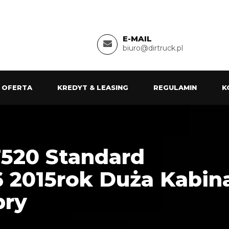
E-MAIL
biuro@dirtruck.pl
 OFERTA
KREDYT & LEASING
REGULAMIN
K
520 Standard
2015rok Duża Kabina
bry