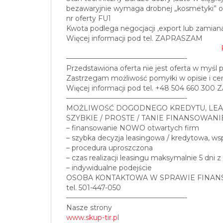
bezawaryjnie wymaga drobnej „kosmetyki” o
nr oferty FU1
Kwota podlega negocjacji ,export lub zamiana
Więcej informacji pod tel. ZAPRASZAM
—————————————————-
Przedstawiona oferta nie jest oferta w myśl 
Zastrzegam możliwość pomyłki w opisie i cen
Więcej informacji pod tel. +48 504 660 30
—————————————————-
MOŻLIWOŚĆ DOGODNEGO KREDYTU, LEA
SZYBKIE / PROSTE / TANIE FINANSOWANI
– finansowanie NOWO otwartych firm
– szybka decyzja leasingowa / kredytowa, w
– procedura uproszczona
– czas realizacji leasingu maksymalnie 5 dni z
– indywidualne podejście
OSOBA KONTAKTOWA W SPRAWIE FINAN
tel. 501-447-050
—————————————————-
Nasze strony
www.skup-tir.pl