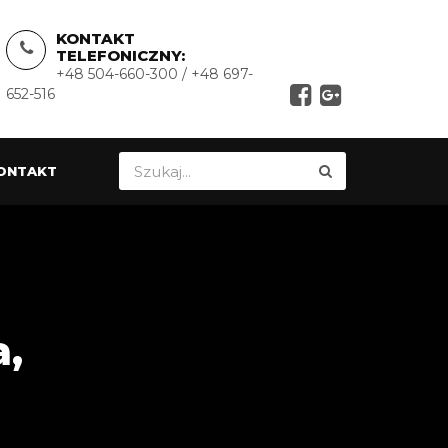
KONTAKT
TELEFONICZNY:
+48 504-660-300 / +48 697-
652-516
ONTAKT
,