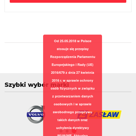
Od 25.05.2018 w Polsce
stosuje się przepisy
Rozporządzenia Parlamentu
Europejskiego i Rady (UE)
2016/679 z dnia 27 kwietnia
2016 r. w sprawie ochrony
Szybki wybór marki
osób fizycznych w związku
z przetwarzaniem danych
osobowych i w sprawie
swobodnego przepływu
takich danych oraz
uchylenia dyrektywy
95/46/WE. Aktualna