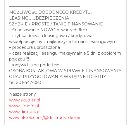
—————————————————-
MOŻLIWOŚĆ DOGODNEGO KREDYTU,
LEASINGU,UBEZPIECZENIA
SZYBKIE / PROSTE / TANIE FINANSOWANIE
– finansowanie NOWO otwartych firm
– szybka decyzja leasingowa / kredytowa,
współpracujemy z najlepszymi firmami leasingowymi
– procedura uproszczona
– czas realizacji leasingu maksymalnie 5 dni z odbiorem
pojazdu !!!
– indywidualne podejście
OSOBA KONTAKTOWA W SPRAWIE FINANSOWANIA
ORAZ PRZYGOTOWANIA WSTĘPNEJ OFERTY
tel. 501-447-050
—————————————————-
Nasze strony
www.skup-tir.pl
www.tfc.info.pl
www.dirtruck.pl
www.tiktok.com/@dir_truck_dealer