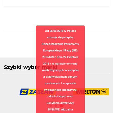
Od 25.05.2018 w Polsce
stosuje się przepisy
Rozporządzenia Parlamentu
Europejskiego i Rady (UE)
2016/679 z dnia 27 kwietnia
2016 r. w sprawie ochrony
Szybki wybór marki
osób fizycznych w związku
z przetwarzaniem danych
osobowych i w sprawie
swobodnego przepływu
takich danych oraz
uchylenia dyrektywy
95/46/WE. Aktualna