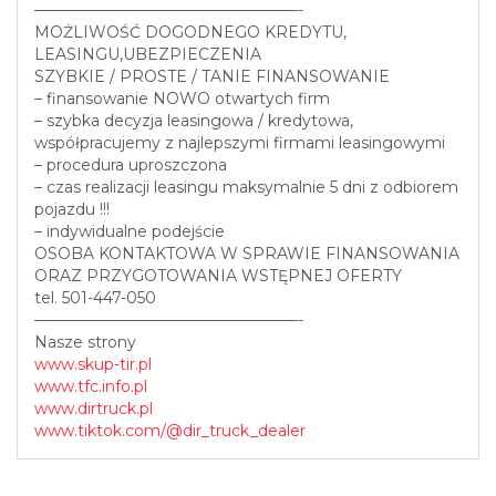
—————————————————-
MOŻLIWOŚĆ DOGODNEGO KREDYTU,
LEASINGU,UBEZPIECZENIA
SZYBKIE / PROSTE / TANIE FINANSOWANIE
– finansowanie NOWO otwartych firm
– szybka decyzja leasingowa / kredytowa,
współpracujemy z najlepszymi firmami leasingowymi
– procedura uproszczona
– czas realizacji leasingu maksymalnie 5 dni z odbiorem
pojazdu !!!
– indywidualne podejście
OSOBA KONTAKTOWA W SPRAWIE FINANSOWANIA
ORAZ PRZYGOTOWANIA WSTĘPNEJ OFERTY
tel. 501-447-050
—————————————————-
Nasze strony
www.skup-tir.pl
www.tfc.info.pl
www.dirtruck.pl
www.tiktok.com/@dir_truck_dealer