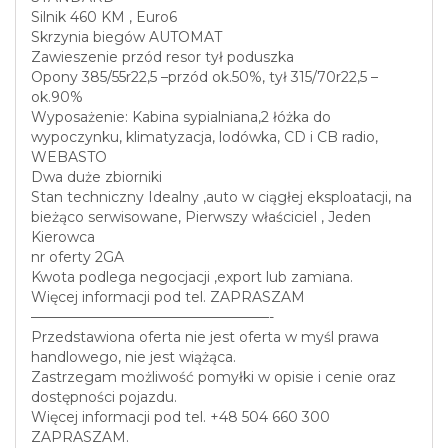
Silnik 460 KM , Euro6
Skrzynia biegów AUTOMAT
Zawieszenie przód resor tył poduszka
Opony 385/55r22,5 –przód ok.50%, tył 315/70r22,5 –
ok.90%
Wyposażenie: Kabina sypialniana,2 łóżka do
wypoczynku, klimatyzacja, lodówka, CD i CB radio,
WEBASTO
Dwa duże zbiorniki
Stan techniczny Idealny ,auto w ciągłej eksploatacji, na
bieżąco serwisowane, Pierwszy właściciel , Jeden
Kierowca
nr oferty 2GA
Kwota podlega negocjacji ,export lub zamiana.
Więcej informacji pod tel. ZAPRASZAM
—————————————————-
Przedstawiona oferta nie jest oferta w myśl prawa
handlowego, nie jest wiążąca.
Zastrzegam możliwość pomyłki w opisie i cenie oraz
dostępności pojazdu.
Więcej informacji pod tel. +48 504 660 300
ZAPRASZAM.