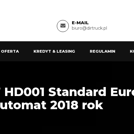
E-MAIL
biuro@dirtruck.pl
 OFERTA
KREDYT & LEASING
REGULAMIN
K
 HD001 Standard Eur
Automat 2018 rok