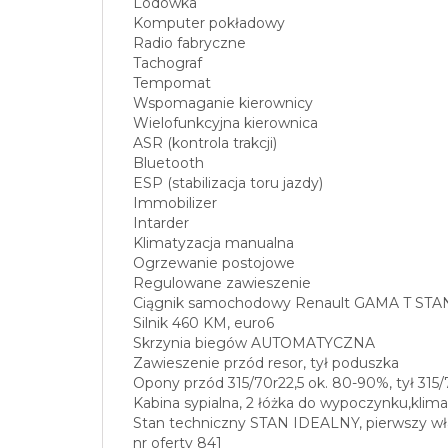
Lodówka
Komputer pokładowy
Radio fabryczne
Tachograf
Tempomat
Wspomaganie kierownicy
Wielofunkcyjna kierownica
ASR (kontrola trakcji)
Bluetooth
ESP (stabilizacja toru jazdy)
Immobilizer
Intarder
Klimatyzacja manualna
Ogrzewanie postojowe
Regulowane zawieszenie
Ciągnik samochodowy Renault GAMA T ST
Silnik 460 KM, euro6
Skrzynia biegów AUTOMATYCZNA
Zawieszenie przód resor, tył poduszka
Opony przód 315/70r22,5 ok. 80-90%, tył 315/
Kabina sypialna, 2 łóżka do wypoczynku,klima
Stan techniczny STAN IDEALNY, pierwszy właśc
nr oferty 841