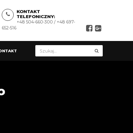
KONTAKT
TELEFONICZNY:
+48 504-660-300 / +48 697-
652-516
ONTAKT
o