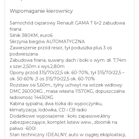
Wspomaganie kierownicy
Samochód ciężarowy Renault GAMA T 6×2 zabudowa
firana
Silnik 380KM, euro6
Skrzynia biegów AUTOMATYCZNA
Zawieszenie przód resor, tył poduszka plus 3 oś
podwieszana
Zabudowa firana, suwany dach i boki o wym. dł. 7,74m
x szer.2,50m x wys.2,80m
Opony przód 315/70r22,5 ok. 60-70%, tył 315/70r22,5 –
ok. 50-60% ,3 oś 315/70r22,5 ok. 60-70%
Rozstaw osi 5,60m., tylny uchwyt na wózek widłowy
DMC 26000KG , masa własna 11570KG, dopuszczalna
ładowność 14430KG
Kabina sypialna, dwa łóżka do wypoczynku,
klimatyzacja, lodówka, CD i CB radio
Dodatkowe wyposażenie : koło zapasowe,kliny
zabezpieczające, komplet listew wew., zbiornik na
paliwo -600l
Stan techniczny IDEALNY, auto w ciągłej eksploatacji,