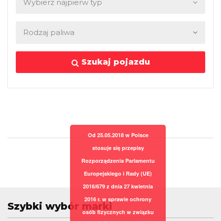
Szukaj pojazdu
Od 25.05.2018 w Polsce
stosuje się przepisy
Rozporządzenia Parlamentu
Europejskiego i Rady (UE)
2016/679 z dnia 27 kwietnia
2016 r. w sprawie ochrony
Szybki wybór marki
osób fizycznych w związku