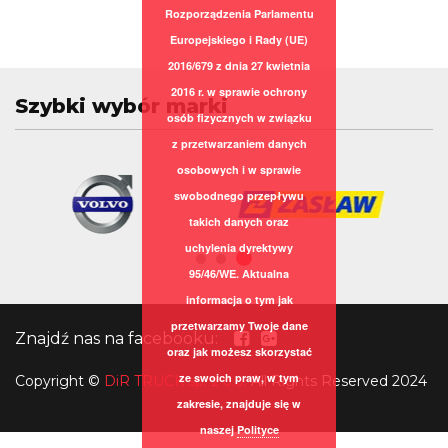
Rozporządzenia Parlamentu
Europejskiego i Rady (UE)
2016/679 z dnia 27 kwietnia
2016 r. w sprawie ochrony
Szybki wybór marki
osób fizycznych w związku
z przetwarzaniem danych
osobowych i w sprawie
swobodnego przepływu
takich danych oraz
uchylenia dyrektywy
95/46/WE. Aktualna
informacja o tym jak
przetwarzamy Twoje dane
Znajdź nas na facebooku:
oraz jak możesz skorzystać
ze swoich praw, w tym
Copyright
©
DiR TRUCK sp. z o.o.
All Rights Reserved 2024
zakresie, znajduje się w
naszej
Polityce