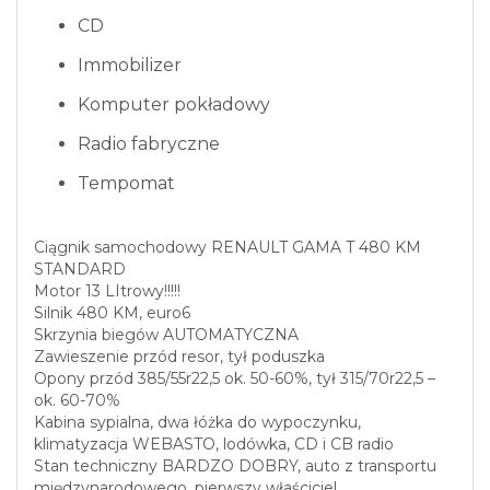
CD
Immobilizer
Komputer pokładowy
Radio fabryczne
Tempomat
Ciągnik samochodowy RENAULT GAMA T 480 KM
STANDARD
Motor 13 LItrowy!!!!!
Silnik 480 KM, euro6
Skrzynia biegów AUTOMATYCZNA
Zawieszenie przód resor, tył poduszka
Opony przód 385/55r22,5 ok. 50-60%, tył 315/70r22,5 –
ok. 60-70%
Kabina sypialna, dwa łóżka do wypoczynku,
klimatyzacja WEBASTO, lodówka, CD i CB radio
Stan techniczny BARDZO DOBRY, auto z transportu
międzynarodowego, pierwszy właściciel.