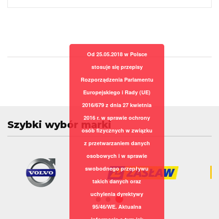
Od 25.05.2018 w Polsce
stosuje się przepisy
Rozporządzenia Parlamentu
Europejskiego i Rady (UE)
2016/679 z dnia 27 kwietnia
2016 r. w sprawie ochrony
Szybki wybór marki
osób fizycznych w związku
z przetwarzaniem danych
osobowych i w sprawie
swobodnego przepływu
takich danych oraz
uchylenia dyrektywy
95/46/WE. Aktualna