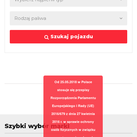
Szukaj pojazdu
Od 25.05.2018 w Polsce
stosuje się przepisy
Rozporządzenia Parlamentu
Europejskiego i Rady (UE)
2016/679 z dnia 27 kwietnia
2016 r. w sprawie ochrony
Szybki wybór marki
osób fizycznych w związku