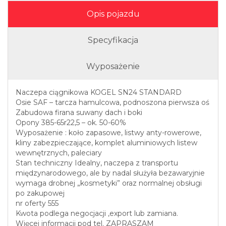
Opis pojazdu
Specyfikacja
Wyposażenie
Naczepa ciągnikowa KOGEL SN24 STANDARD
Osie SAF – tarcza hamulcowa, podnoszona pierwsza oś
Zabudowa firana suwany dach i boki
Opony 385-65r22,5 – ok. 50-60%
Wyposażenie : koło zapasowe, listwy anty-rowerowe,
kliny zabezpieczające, komplet aluminiowych listew
wewnętrznych, paleciary
Stan techniczny Idealny, naczepa z transportu
międzynarodowego, ale by nadal służyła bezawaryjnie
wymaga drobnej „kosmetyki” oraz normalnej obsługi
po zakupowej
nr oferty 555
Kwota podlega negocjacji ,export lub zamiana.
Więcej informacji pod tel. ZAPRASZAM