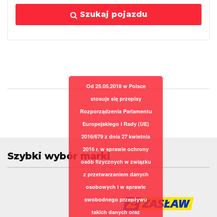
Szukaj pojazdu
Od 25.05.2018 w Polsce
stosuje się przepisy
Rozporządzenia Parlamentu
Europejskiego i Rady (UE)
2016/679 z dnia 27 kwietnia
2016 r. w sprawie ochrony
Szybki wybór marki
osób fizycznych w związku
z przetwarzaniem danych
osobowych i w sprawie
swobodnego przepływu
takich danych oraz