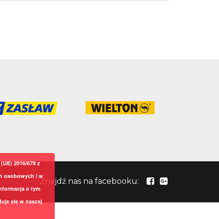
(UE) 2016/679 z
ch osobowych i w
Znajdź nas na facebooku:
nformacja o tym
uje się w naszej