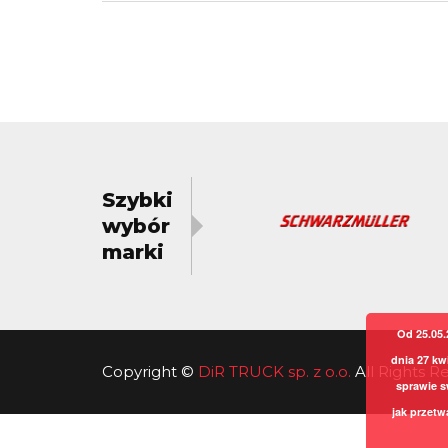
Szybki
wybór
marki
Od 25.05.
dnia 27 kw
Copyright
©
DiR TRUCK sp. z o.o.
All Rights 
sprawie s
jak przetw