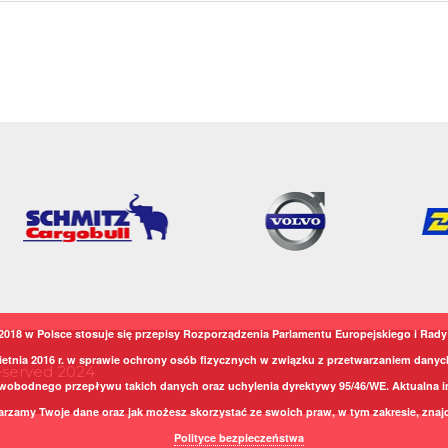
2018 w Polsce stosuje się przepisy Rozporządzenia Parlamentu Europejskiego i Rady 
ietnia 2016 r. w sprawie ochrony osób fizycznych w związku z przetwarzaniem dany
Reserved 2024
wobodnego przepływu takich danych oraz uchylenia dyrektywy 95/46/WE. Aktualna i
arzamy Twoje dane oraz jak możesz skorzystać ze swoich praw, w tym zakresie, znajd
Polityce bezpieczeństwa