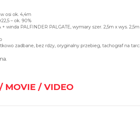
aw osi ok. 4,4m
r22,5 – ok. 90%
+ winda PALFINDER PALGATE, wymiary szer. 2,5m x wys. 2,5m
o
wo zadbane, bez rdzy, oryginalny przebieg, tachograf na tarc
na.
/ MOVIE / VIDEO