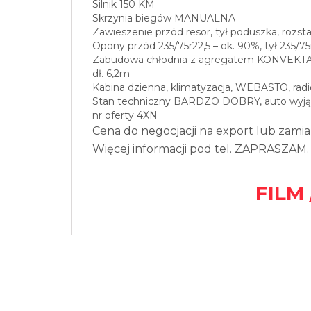
Silnik 150 KM
Skrzynia biegów MANUALNA
Zawieszenie przód resor, tył poduszka, rozst
Opony przód 235/75r22,5 – ok. 90%, tył 235/75
Zabudowa chłodnia z agregatem KONVEKTA 
dł. 6,2m
Kabina dzienna, klimatyzacja, WEBASTO, radi
Stan techniczny BARDZO DOBRY, auto wyjątko
nr oferty 4XN
Cena do negocjacji na export lub zamia
Więcej informacji pod tel. ZAPRASZAM.
FILM 