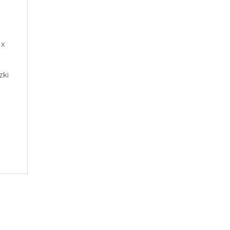
 x
zki