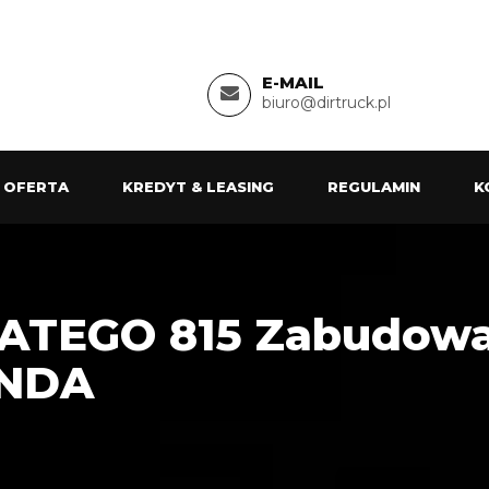
E-MAIL
biuro@dirtruck.pl
 OFERTA
KREDYT & LEASING
REGULAMIN
K
 ATEGO 815 Zabudow
INDA