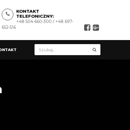
KONTAKT
TELEFONICZNY:
+48 504-660-300 / +48 697-
652-516
ONTAKT
a