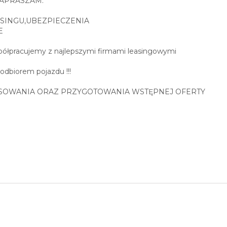
0 ZAPRASZAM.
SINGU,UBEZPIECZENIA
E
spółpracujemy z najlepszymi firmami leasingowymi
 odbiorem pojazdu !!!
SOWANIA ORAZ PRZYGOTOWANIA WSTĘPNEJ OFERTY