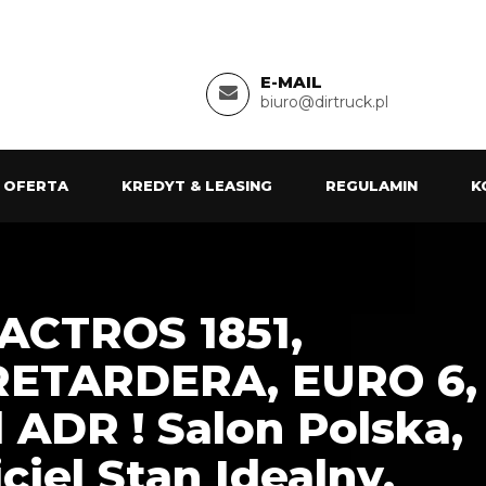
E-MAIL
biuro@dirtruck.pl
 OFERTA
KREDYT & LEASING
REGULAMIN
K
ACTROS 1851,
ETARDERA, EURO 6,
l ADR ! Salon Polska,
iel Stan Idealny,