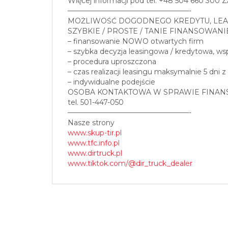
Więcej informacji pod tel. +48 504 660 30
—————————————————-
MOŻLIWOŚĆ DOGODNEGO KREDYTU, LEA
SZYBKIE / PROSTE / TANIE FINANSOWANI
– finansowanie NOWO otwartych firm
– szybka decyzja leasingowa / kredytowa, w
– procedura uproszczona
– czas realizacji leasingu maksymalnie 5 dni z
– indywidualne podejście
OSOBA KONTAKTOWA W SPRAWIE FINAN
tel. 501-447-050
—————————————————-
Nasze strony
www.skup-tir.pl
www.tfc.info.pl
www.dirtruck.pl
www.tiktok.com/@dir_truck_dealer