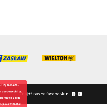
(UE) 2016/679 z
ch osobowych i w
Znajdź nas na facebooku:
nformacja o tym
uje się w naszej