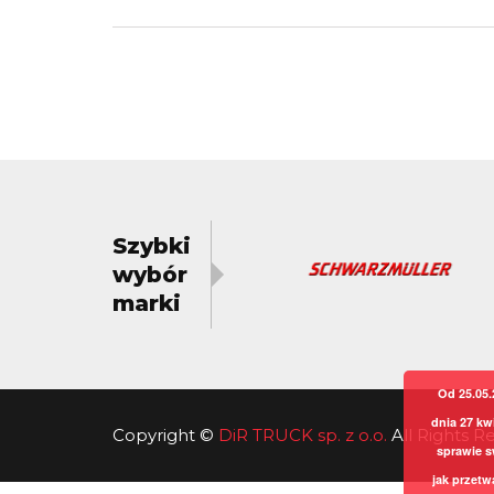
Szybki
wybór
marki
Od 25.05.
dnia 27 kw
Copyright
©
DiR TRUCK sp. z o.o.
All Rights 
sprawie s
jak przetw