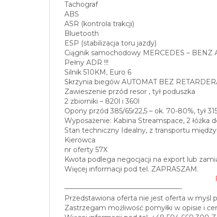
Tachograf
ABS
ASR (kontrola trakcji)
Bluetooth
ESP (stabilizacja toru jazdy)
Ciągnik samochodowy MERCEDES – BENZ A
Pełny ADR !!!
Silnik 510KM, Euro 6
Skrzynia biegów AUTOMAT BEZ RETARDER
Zawieszenie przód resor , tył poduszka
2 zbiorniki – 820l i 360l
Opony przód 385/65r22,5 – ok. 70-80%, tył 31
Wyposażenie: Kabina Streamspace, 2 łóżka 
Stan techniczny Idealny, z transportu między
Kierowca
nr oferty 57X
Kwota podlega negocjacji na export lub zami
Więcej informacji pod tel. ZAPRASZAM.
—————————————————-
Przedstawiona oferta nie jest oferta w myśl 
Zastrzegam możliwość pomyłki w opisie i cen