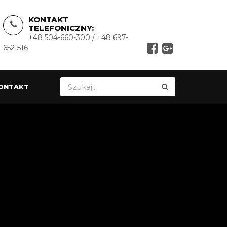
KONTAKT
TELEFONICZNY:
+48 504-660-300 / +48 697-
652-516
ONTAKT