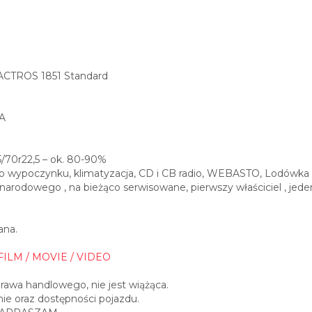
CTROS 1851 Standard
A
5/70r22,5 – ok. 80-90%
do wypoczynku, klimatyzacja, CD i CB radio, WEBASTO, Lodówka
narodowego , na bieżąco serwisowane, pierwszy właściciel , jede
ana.
FILM / MOVIE / VIDEO
prawa handlowego, nie jest wiążąca.
ie oraz dostępności pojazdu.