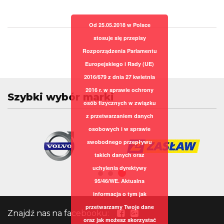
Od 25.05.2018 w Polsce
stosuje się przepisy
Rozporządzenia Parlamentu
Europejskiego i Rady (UE)
2016/679 z dnia 27 kwietnia
2016 r. w sprawie ochrony
Szybki wybór marki
osób fizycznych w związku
z przetwarzaniem danych
osobowych i w sprawie
swobodnego przepływu
takich danych oraz
uchylenia dyrektywy
95/46/WE. Aktualna
informacja o tym jak
przetwarzamy Twoje dane
Znajdź nas na facebooku:
oraz jak możesz skorzystać