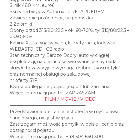
Silnik 480 KM, euro6
Skrzynia biegów Automat z RETARDEREM
Zawieszenie przód resor, tył poduszka
2 Zbiorniki
Opony przód 315/80r22,5 – ok. 60-70%, tył 315/80r22,5 –
ok.50-60%
Kabina XL, kabina sypialna, klimatyzacja, lodówka,
WEBASTO, CD i CB radio
Stan techniczny Bardzo Dobry, auto w ciągłej
eksploatacji, na bieżąco serwisowane, ale by nadal
służyło bezawaryjnie wymaga drobnej „kosmetyki”
oraz normalnej obsługi po zakupowej
nr oferty 31F
Kwota podlega negocjacji ,export lub zamiana.
Więcej informacji pod tel. ZAPRASZAM
FILM / MOVIE / VIDEO
—————————————————-
Przedstawiona oferta nie jest oferta w myśl prawa
handlowego, nie jest wiążąca.
Zastrzegam możliwość pomyłki w opisie i cenie oraz
dostępności pojazdu.
Więcej informacji pod tel. +48 504 660 300