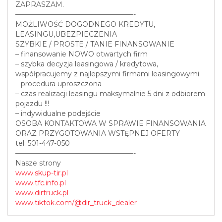
ZAPRASZAM.
—————————————————-
MOŻLIWOŚĆ DOGODNEGO KREDYTU,
LEASINGU,UBEZPIECZENIA
SZYBKIE / PROSTE / TANIE FINANSOWANIE
– finansowanie NOWO otwartych firm
– szybka decyzja leasingowa / kredytowa,
współpracujemy z najlepszymi firmami leasingowymi
– procedura uproszczona
– czas realizacji leasingu maksymalnie 5 dni z odbiorem
pojazdu !!!
– indywidualne podejście
OSOBA KONTAKTOWA W SPRAWIE FINANSOWANIA
ORAZ PRZYGOTOWANIA WSTĘPNEJ OFERTY
tel. 501-447-050
—————————————————-
Nasze strony
www.skup-tir.pl
www.tfc.info.pl
www.dirtruck.pl
www.tiktok.com/@dir_truck_dealer