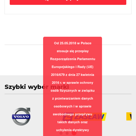
Od 25.05.2018 w Polsce
stosuje się przepisy
Rozporządzenia Parlamentu
Europejskiego i Rady (UE)
2016/679 z dnia 27 kwietnia
2016 r. w sprawie ochrony
Szybki wybór marki
osób fizycznych w związku
z przetwarzaniem danych
osobowych i w sprawie
swobodnego przepływu
takich danych oraz
uchylenia dyrektywy