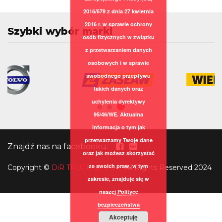
2016/679 z dnia 27 kwietnia
2016 r. w sprawie ochrony
Szybki wybór marki
osób fizycznych w związku
z przetwarzaniem danych
osobowych i w sprawie
swobodnego przepływu
takich danych oraz
uchylenia dyrektywy
95/46/WE. Aktualna
informacja o tym jak
przetwarzamy Twoje dane
Znajdź nas na facebooku:
oraz jak możesz skorzystać
ze swoich praw, w tym
Copyright
©
DiR TRUCK sp. z o.o.
All Rights Reserved 2024
zakresie, znajduje się w
naszej
Polityce
bezpieczeństwa
Akceptuję