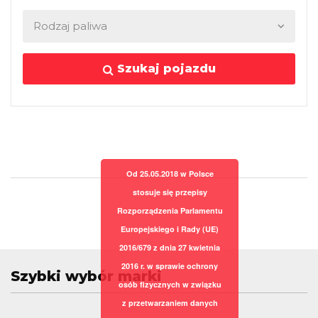
Szukaj pojazdu
Od 25.05.2018 w Polsce
stosuje się przepisy
Rozporządzenia Parlamentu
Europejskiego i Rady (UE)
2016/679 z dnia 27 kwietnia
2016 r. w sprawie ochrony
Szybki wybór marki
osób fizycznych w związku
z przetwarzaniem danych