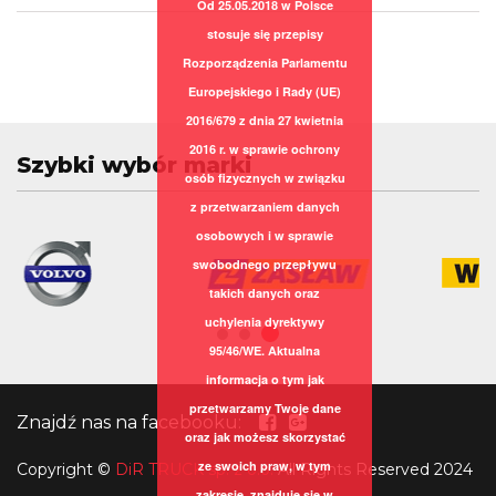
Od 25.05.2018 w Polsce
stosuje się przepisy
Rozporządzenia Parlamentu
Europejskiego i Rady (UE)
2016/679 z dnia 27 kwietnia
2016 r. w sprawie ochrony
Szybki wybór marki
osób fizycznych w związku
z przetwarzaniem danych
osobowych i w sprawie
swobodnego przepływu
takich danych oraz
uchylenia dyrektywy
95/46/WE. Aktualna
informacja o tym jak
przetwarzamy Twoje dane
Znajdź nas na facebooku:
oraz jak możesz skorzystać
ze swoich praw, w tym
Copyright
©
DiR TRUCK sp. z o.o.
All Rights Reserved 2024
zakresie, znajduje się w