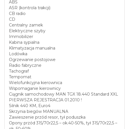
ABS
ASR (kontrola trakcji)
CB radio
CD
Centralny zamek
Elektryczne szyby
Immobilizer
Kabina sypialna
Klimatyzacja manualna
Lodówka
Ogrzewanie postojowe
Radio fabryczne
Tachograf
Tempomat
Wielofunkcyjna kierownica
Wspomaganie kierownicy
Ciągnik samochodowy MAN TGX 18.440 Standard XXL
PIERWSZA REJESTRACJA 01.2010 !
Silnik 440 KM, Euro4
Skrzynia biegów MANUALNA
Zawieszenie przód resor, tył poduszka
Opony przód 315/70r22,5 – ok.40-50%, tył 315/70r22,5 –
ok. 50-60%