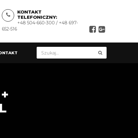
KONTAKT
TELEFONICZNY:
+48 504-660-300 / +48 697-
652-516
ONTAKT
 +
L