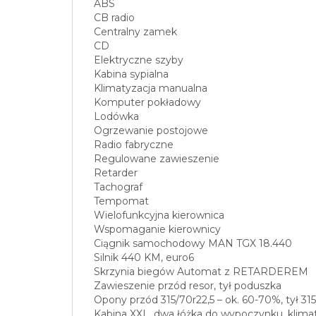
ABS
CB radio
Centralny zamek
CD
Elektryczne szyby
Kabina sypialna
Klimatyzacja manualna
Komputer pokładowy
Lodówka
Ogrzewanie postojowe
Radio fabryczne
Regulowane zawieszenie
Retarder
Tachograf
Tempomat
Wielofunkcyjna kierownica
Wspomaganie kierownicy
Ciągnik samochodowy MAN TGX 18.440
Silnik 440 KM, euro6
Skrzynia biegów Automat z RETARDEREM
Zawieszenie przód resor, tył poduszka
Opony przód 315/70r22,5 – ok. 60-70%, tył 315
Kabina XXL, dwa łóżka do wypoczynku, klima