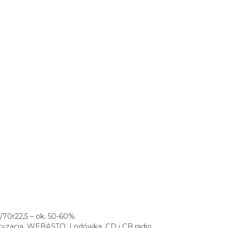
/70r22,5 – ok. 50-60%
tyzacja, WEBASTO, Lodówka, CD i CB radio