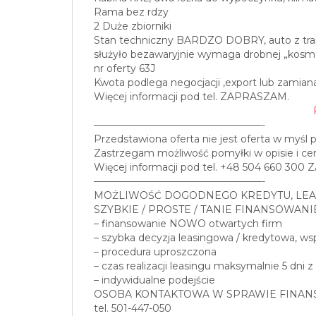
Rama bez rdzy
2 Duże zbiorniki
Stan techniczny BARDZO DOBRY, auto z tran
służyło bezawaryjnie wymaga drobnej „kosme
nr oferty 63J
Kwota podlega negocjacji ,export lub zamiana
Więcej informacji pod tel. ZAPRASZAM.
—————————————————-
Przedstawiona oferta nie jest oferta w myśl 
Zastrzegam możliwość pomyłki w opisie i cen
Więcej informacji pod tel. +48 504 660 30
—————————————————-
MOŻLIWOŚĆ DOGODNEGO KREDYTU, LEA
SZYBKIE / PROSTE / TANIE FINANSOWANI
– finansowanie NOWO otwartych firm
– szybka decyzja leasingowa / kredytowa, w
– procedura uproszczona
– czas realizacji leasingu maksymalnie 5 dni z
– indywidualne podejście
OSOBA KONTAKTOWA W SPRAWIE FINAN
tel. 501-447-050