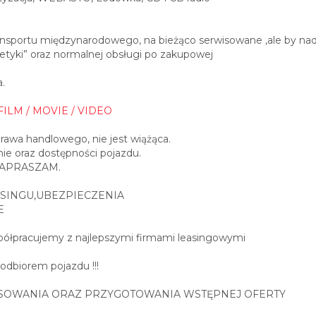
sportu międzynarodowego, na bieżąco serwisowane ,ale by nad
tyki” oraz normalnej obsługi po zakupowej
.
FILM / MOVIE / VIDEO
prawa handlowego, nie jest wiążąca.
ie oraz dostępności pojazdu.
0 ZAPRASZAM.
SINGU,UBEZPIECZENIA
E
spółpracujemy z najlepszymi firmami leasingowymi
 odbiorem pojazdu !!!
SOWANIA ORAZ PRZYGOTOWANIA WSTĘPNEJ OFERTY