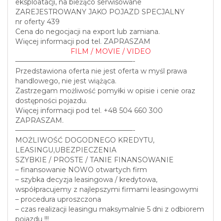
eksploatacji, na bieżąco serwisowane
ZAREJESTROWANY JAKO POJAZD SPECJALNY
nr oferty 439
Cena do negocjacji na export lub zamiana.
Więcej informacji pod tel. ZAPRASZAM
FILM / MOVIE / VIDEO
—————————————————-
Przedstawiona oferta nie jest oferta w myśl prawa
handlowego, nie jest wiążąca.
Zastrzegam możliwość pomyłki w opisie i cenie oraz
dostępności pojazdu.
Więcej informacji pod tel. +48 504 660 300
ZAPRASZAM.
—————————————————-
MOŻLIWOŚĆ DOGODNEGO KREDYTU,
LEASINGU,UBEZPIECZENIA
SZYBKIE / PROSTE / TANIE FINANSOWANIE
– finansowanie NOWO otwartych firm
– szybka decyzja leasingowa / kredytowa,
współpracujemy z najlepszymi firmami leasingowymi
– procedura uproszczona
– czas realizacji leasingu maksymalnie 5 dni z odbiorem
pojazdu !!!