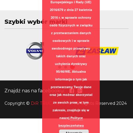
Europejskiego i Rady (UE)
2016/679 z dnia 27 kwietnia
2016 r. w sprawie ochrony
Szybki wybór marki
osób fizycznych w związku
z przetwarzaniem danych
osobowych i w sprawie
swobodnego przepływu
takich danych oraz
uchylenia dyrektywy
95/46/WE. Aktualna
informacja o tym jak
przetwarzamy Twoje dane
Znajdź nas na facebooku:
oraz jak możesz skorzystać
ze swoich praw, w tym
Copyright
©
DiR TRUCK sp. z o.o.
All Rights Reserved 2024
zakresie, znajduje się w
naszej
Polityce
bezpieczeństwa