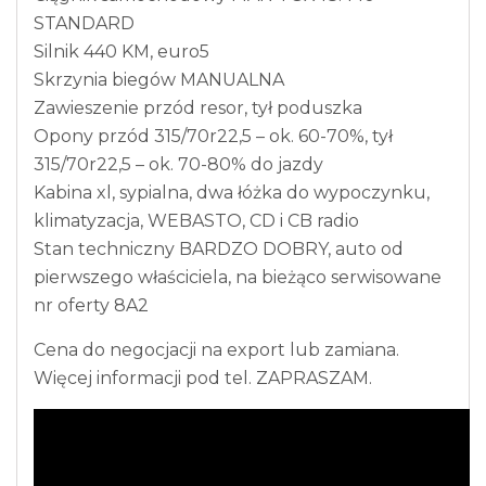
STANDARD
Silnik 440 KM, euro5
Skrzynia biegów MANUALNA
Zawieszenie przód resor, tył poduszka
Opony przód 315/70r22,5 – ok. 60-70%, tył
315/70r22,5 – ok. 70-80% do jazdy
Kabina xl, sypialna, dwa łóżka do wypoczynku,
klimatyzacja, WEBASTO, CD i CB radio
Stan techniczny BARDZO DOBRY, auto od
pierwszego właściciela, na bieżąco serwisowane
nr oferty 8A2
Cena do negocjacji na export lub zamiana.
Więcej informacji pod tel. ZAPRASZAM.