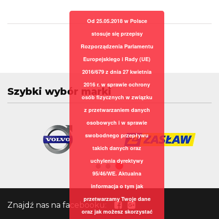
Od 25.05.2018 w Polsce
stosuje się przepisy
Rozporządzenia Parlamentu
Europejskiego i Rady (UE)
2016/679 z dnia 27 kwietnia
2016 r. w sprawie ochrony
Szybki wybór marki
osób fizycznych w związku
z przetwarzaniem danych
osobowych i w sprawie
swobodnego przepływu
takich danych oraz
uchylenia dyrektywy
95/46/WE. Aktualna
informacja o tym jak
przetwarzamy Twoje dane
Znajdź nas na facebooku:
oraz jak możesz skorzystać