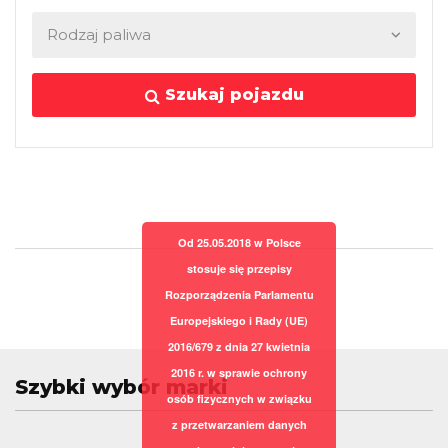
Szukaj pojazdu
Od 25.05.2018 w Polsce
stosuje się przepisy
Rozporządzenia Parlamentu
Europejskiego i Rady (UE)
2016/679 z dnia 27 kwietnia
2016 r. w sprawie ochrony
Szybki wybór marki
osób fizycznych w związku
z przetwarzaniem danych