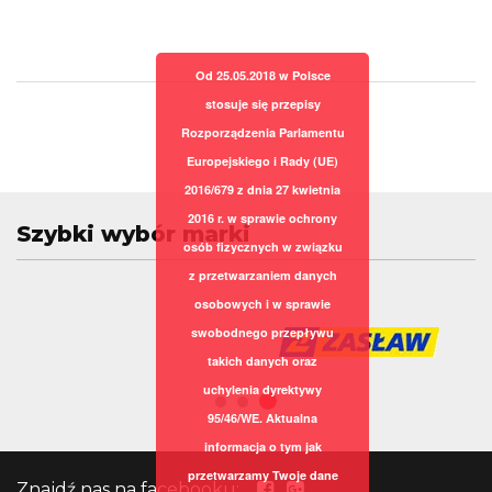
Od 25.05.2018 w Polsce
stosuje się przepisy
Rozporządzenia Parlamentu
Europejskiego i Rady (UE)
2016/679 z dnia 27 kwietnia
2016 r. w sprawie ochrony
Szybki wybór marki
osób fizycznych w związku
z przetwarzaniem danych
osobowych i w sprawie
swobodnego przepływu
takich danych oraz
uchylenia dyrektywy
95/46/WE. Aktualna
informacja o tym jak
przetwarzamy Twoje dane
Znajdź nas na facebooku: