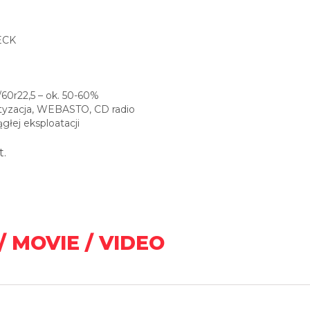
ECK
/60r22,5 – ok. 50-60%
tyzacja, WEBASTO, CD radio
łej eksploatacji
t.
/ MOVIE / VIDEO