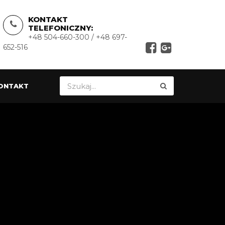
KONTAKT
TELEFONICZNY:
+48 504-660-300 / +48 697-
652-516
ONTAKT