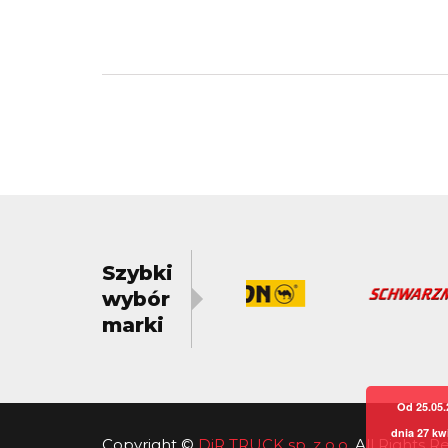
Szybki
wybór
marki
Od 25.05.
dnia 27 kw
Copyright
©
DiR TRUCK sp. z o.o.
All Rights 