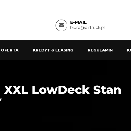
E-MAIL
biuro@dirtruck.pl
 OFERTA
KREDYT & LEASING
REGULAMIN
K
 XXL LowDeck Stan
Y