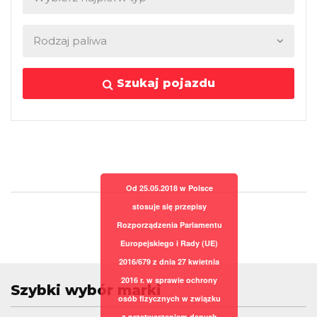
Szukaj pojazdu
Od 25.05.2018 w Polsce
stosuje się przepisy
Rozporządzenia Parlamentu
Europejskiego i Rady (UE)
2016/679 z dnia 27 kwietnia
2016 r. w sprawie ochrony
Szybki wybór marki
osób fizycznych w związku
z przetwarzaniem danych