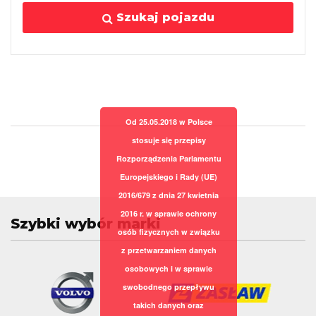
Szukaj pojazdu
Od 25.05.2018 w Polsce
stosuje się przepisy
Rozporządzenia Parlamentu
Europejskiego i Rady (UE)
2016/679 z dnia 27 kwietnia
2016 r. w sprawie ochrony
Szybki wybór marki
osób fizycznych w związku
z przetwarzaniem danych
osobowych i w sprawie
swobodnego przepływu
takich danych oraz