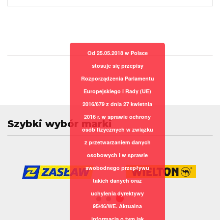
Od 25.05.2018 w Polsce
stosuje się przepisy
Rozporządzenia Parlamentu
Europejskiego i Rady (UE)
2016/679 z dnia 27 kwietnia
2016 r. w sprawie ochrony
Szybki wybór marki
osób fizycznych w związku
z przetwarzaniem danych
osobowych i w sprawie
swobodnego przepływu
takich danych oraz
uchylenia dyrektywy
95/46/WE. Aktualna
informacja o tym jak