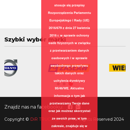
stosuje się przepisy
Rozporządzenia Parlamentu
Europejskiego i Rady (UE)
2016/679 z dnia 27 kwietnia
2016 r. w sprawie ochrony
Szybki wybór marki
osób fizycznych w związku
z przetwarzaniem danych
osobowych i w sprawie
swobodnego przepływu
takich danych oraz
uchylenia dyrektywy
95/46/WE. Aktualna
informacja o tym jak
przetwarzamy Twoje dane
Znajdź nas na facebooku:
oraz jak możesz skorzystać
ze swoich praw, w tym
Copyright
©
DiR TRUCK sp. z o.o.
All Rights Reserved 2024
zakresie, znajduje się w