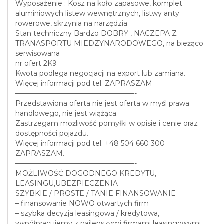
Wyposażenie : Kosz na koło zapasowe, komplet
aluminiowych listew wewnętrznych, listwy anty
rowerowe, skrzynia na narzędzia
Stan techniczny Bardzo DOBRY , NACZEPA Z
TRANASPORTU MIEDZYNARODOWEGO, na bieżąco
serwisowana
nr ofert 2K9
Kwota podlega negocjacji na export lub zamiana.
Więcej informacji pod tel. ZAPRASZAM
—————————————————-
Przedstawiona oferta nie jest oferta w myśl prawa
handlowego, nie jest wiążąca.
Zastrzegam możliwość pomyłki w opisie i cenie oraz
dostępności pojazdu.
Więcej informacji pod tel. +48 504 660 300
ZAPRASZAM.
—————————————————-
MOŻLIWOŚĆ DOGODNEGO KREDYTU,
LEASINGU,UBEZPIECZENIA
SZYBKIE / PROSTE / TANIE FINANSOWANIE
– finansowanie NOWO otwartych firm
– szybka decyzja leasingowa / kredytowa,
współpracujemy z najlepszymi firmami leasingowymi