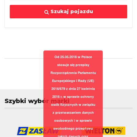
Szukaj pojazdu
Od 25.05.2018 w Polsce
stosuje się przepisy
Rozporządzenia Parlamentu
Europejskiego i Rady (UE)
2016/679 z dnia 27 kwietnia
2016 r. w sprawie ochrony
Szybki wybór marki
osób fizycznych w związku
z przetwarzaniem danych
osobowych i w sprawie
swobodnego przepływu
takich danych oraz