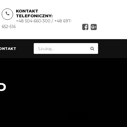
KONTAKT
TELEFONICZNY:
+48 504-660-300 / +48 697-
652-516
ONTAKT
D