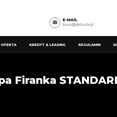
E-MAIL
biuro@dirtruck.pl
 OFERTA
KREDYT & LEASING
REGULAMIN
K
epa Firanka STANDAR