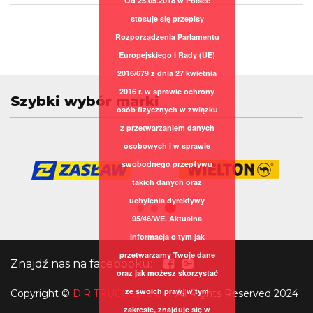
Od 25.05.2018 w Polsce
stosuje się przepisy
Rozporządzenia Parlamentu
Europejskiego i Rady (UE)
2016/679 z dnia 27 kwietnia
2016 r. w sprawie ochrony
Szybki wybór marki
osób fizycznych w związku
z przetwarzaniem danych
osobowych i w sprawie
swobodnego przepływu
takich danych oraz
uchylenia dyrektywy
95/46/WE. Aktualna
informacja o tym jak
przetwarzamy Twoje dane
Znajdź nas na facebooku:
oraz jak możesz skorzystać
ze swoich praw, w tym
Copyright
©
DiR TRUCK sp. z o.o.
All Rights Reserved 2024
zakresie, znajduje się w