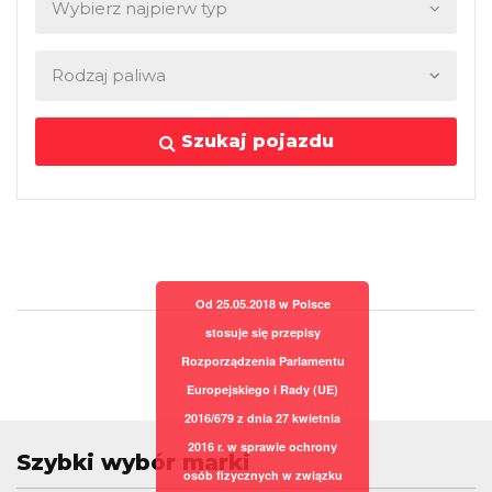
Szukaj pojazdu
Od 25.05.2018 w Polsce
stosuje się przepisy
Rozporządzenia Parlamentu
Europejskiego i Rady (UE)
2016/679 z dnia 27 kwietnia
2016 r. w sprawie ochrony
Szybki wybór marki
osób fizycznych w związku