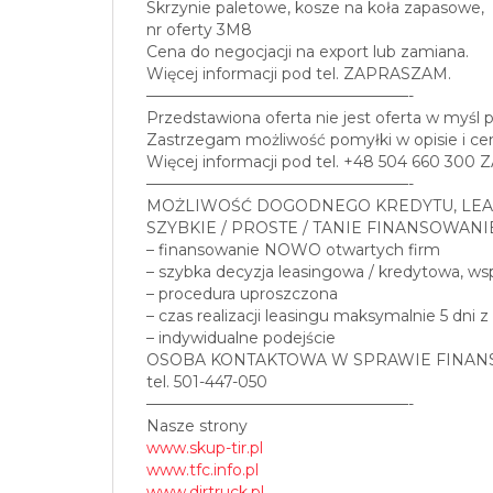
Skrzynie paletowe, kosze na koła zapasowe,
nr oferty 3M8
Cena do negocjacji na export lub zamiana.
Więcej informacji pod tel. ZAPRASZAM.
—————————————————-
Przedstawiona oferta nie jest oferta w myśl 
Zastrzegam możliwość pomyłki w opisie i cen
Więcej informacji pod tel. +48 504 660 30
—————————————————-
MOŻLIWOŚĆ DOGODNEGO KREDYTU, LEA
SZYBKIE / PROSTE / TANIE FINANSOWANI
– finansowanie NOWO otwartych firm
– szybka decyzja leasingowa / kredytowa, w
– procedura uproszczona
– czas realizacji leasingu maksymalnie 5 dni z
– indywidualne podejście
OSOBA KONTAKTOWA W SPRAWIE FINAN
tel. 501-447-050
—————————————————-
Nasze strony
www.skup-tir.pl
www.tfc.info.pl
www.dirtruck.pl