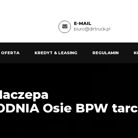
E-MAIL
biuro@dirtruck.pl
 OFERTA
KREDYT & LEASING
REGULAMIN
K
Naczepa
DNIA Osie BPW tarc