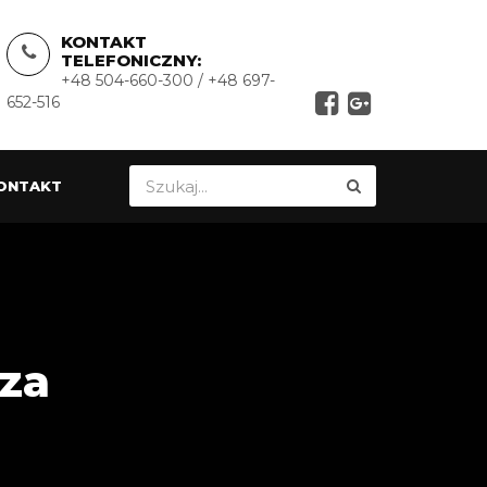
KONTAKT
TELEFONICZNY:
+48 504-660-300 / +48 697-
652-516
ONTAKT
za