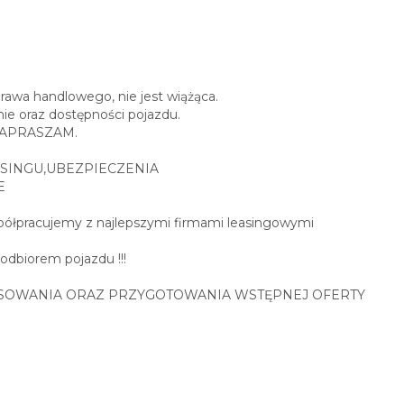
prawa handlowego, nie jest wiążąca.
ie oraz dostępności pojazdu.
0 ZAPRASZAM.
SINGU,UBEZPIECZENIA
E
spółpracujemy z najlepszymi firmami leasingowymi
 odbiorem pojazdu !!!
SOWANIA ORAZ PRZYGOTOWANIA WSTĘPNEJ OFERTY