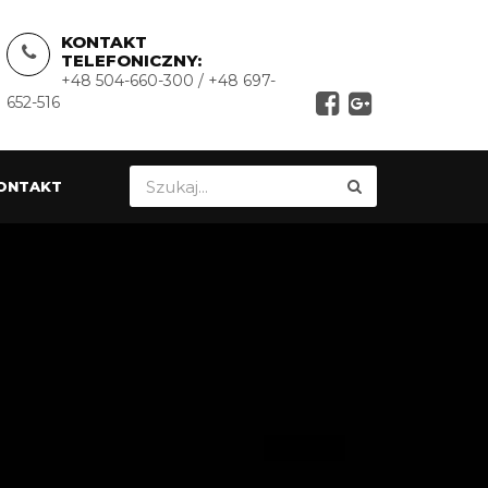
KONTAKT
TELEFONICZNY:
+48 504-660-300 / +48 697-
652-516
ONTAKT