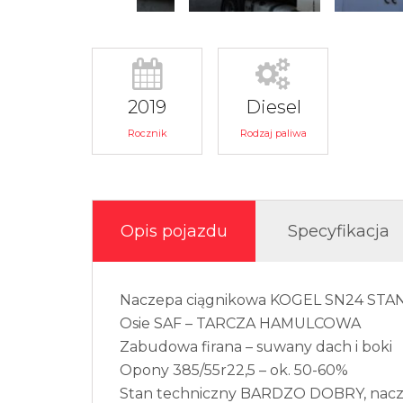
2019
Diesel
Rocznik
Rodzaj paliwa
Opis pojazdu
Specyfikacja
Naczepa ciągnikowa KOGEL SN24 ST
Osie SAF – TARCZA HAMULCOWA
Zabudowa firana – suwany dach i boki
Opony 385/55r22,5 – ok. 50-60%
Stan techniczny BARDZO DOBRY, nacze