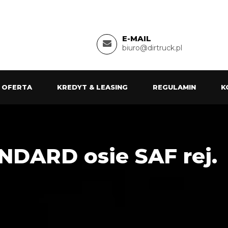
E-MAIL
biuro@dirtruck.pl
 OFERTA
KREDYT & LEASING
REGULAMIN
K
NDARD osie SAF rej.